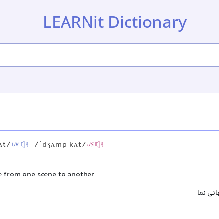
LEARNit Dictionary
ʌt/
/ˈdʒʌmp kʌt/
UK
US
 from one scene to another
انی نما