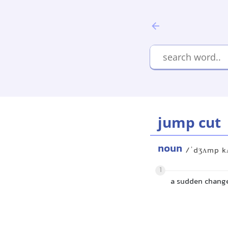
jump cut
noun
/ˈdʒʌmp k
1
a sudden change