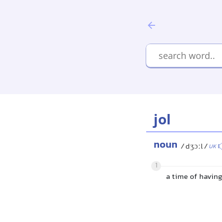
jol
noun
/dʒɔːl/
UK
1
a time of having