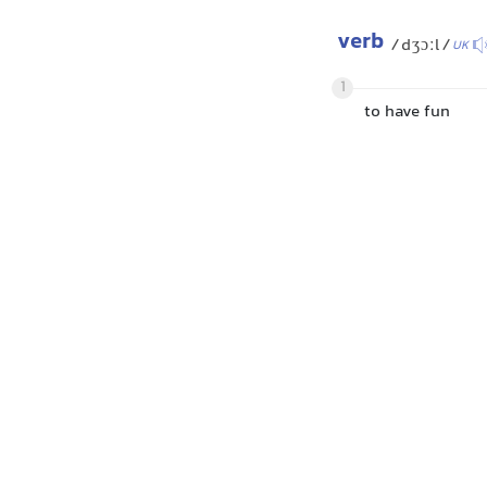
verb
/dʒɔːl/
UK
1
to have fun