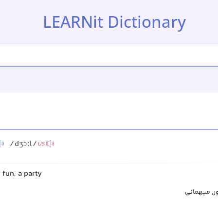
LEARNit Dictionary
/dʒɔːl/
US
 fun; a party
ر, میهمانی