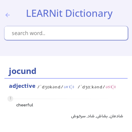
LEARNit Dictionary
jocund
adjective
/ˈdʒɒkənd/
/ˈdʒɑːkənd/
UK
US
1
cheerful
شادمان, بشاش, شاد, سرخوش