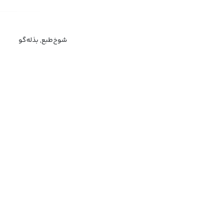
شوخ‌طبع, بذله‌گو