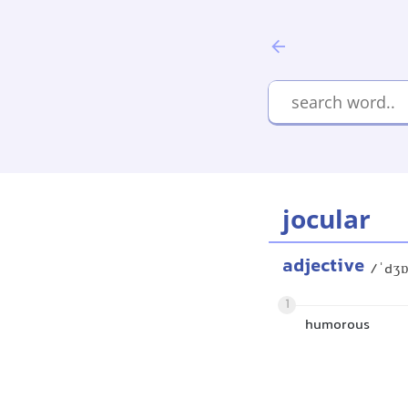
jocular
adjective
/ˈdʒɒ
1
humorous