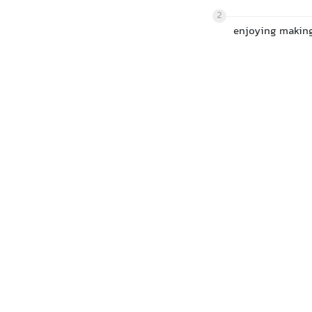
2
enjoying makin