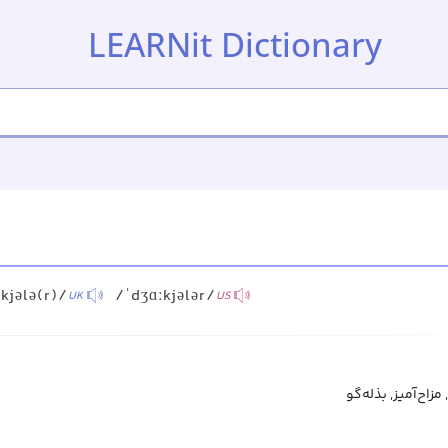
LEARNit Dictionary
kjələ(r)/
/ˈdʒɑːkjələr/
UK
US
زاح‌آمیز, بذله‌گو