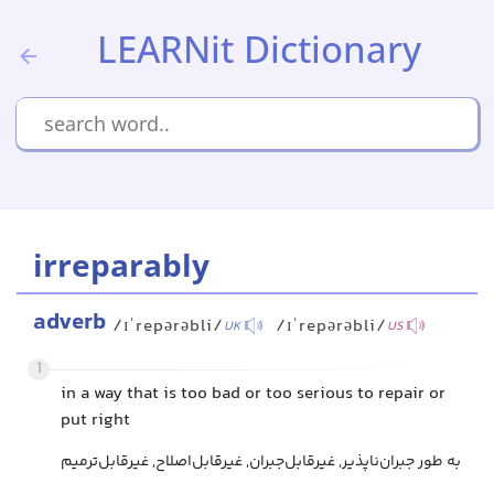
LEARNit Dictionary
irreparably
adverb
/ɪˈrepərəbli/
/ɪˈrepərəbli/
UK
US
1
in a way that is too bad or too serious to repair or
put right
به طور جبران‌ناپذیر, غیرقابل‌جبران, غیرقابل‌اصلاح, غیرقابل‌ترمیم