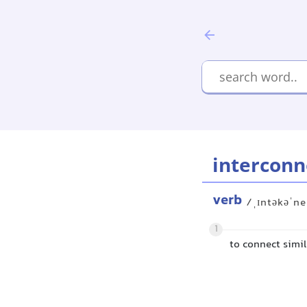
interconn
verb
/ˌɪntəkəˈne
1
to connect simil