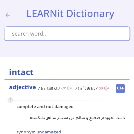
LEARNit Dictionary
intact
adjective
C1+
/ɪnˈtækt/
/ɪnˈtækt/
UK
US
1
complete and not damaged
دست نخورده, صحیح و سالم, بی آسیب, سالم, نشکسته
synonym
undamaged