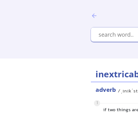
inextrica
adverb
/ˌɪnɪkˈs
1
if two things ar