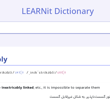
LEARNit Dictionary
bly
trɪkəbli/
/ˌɪnɪkˈstrɪkəbli/
UK
US
e
inextricably linked
, etc., it is impossible to separate them
ه‌طور گسست‌ناپذیر, به شکل غیرقابل گسست