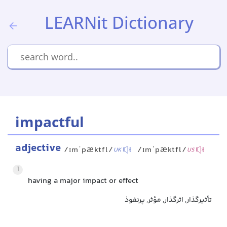
LEARNit Dictionary
impactful
adjective
/ɪmˈpæktfl/
/ɪmˈpæktfl/
UK
US
1
having a major impact or effect
تأثیرگذار, اثرگذار, مؤثر, پرنفوذ