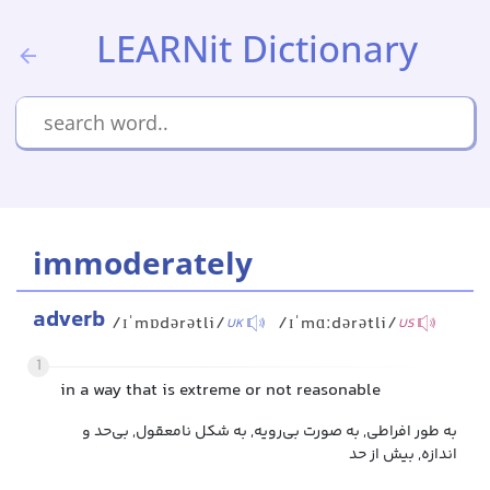
LEARNit Dictionary
immoderately
adverb
/ɪˈmɒdərətli/
/ɪˈmɑːdərətli/
UK
US
1
in a way that is extreme or not reasonable
به طور افراطی, به صورت بی‌رویه, به شکل نامعقول, بی‌حد و
اندازه, بیش از حد