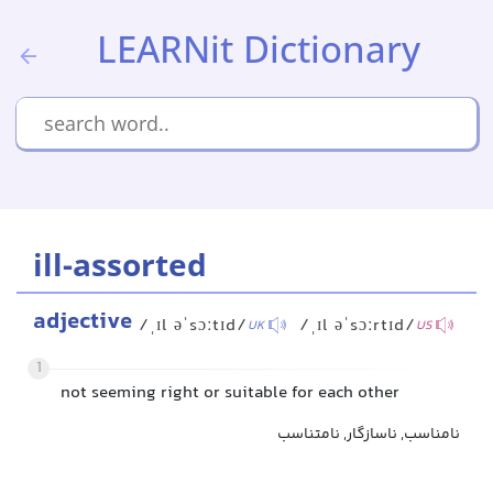
LEARNit Dictionary
ill-assorted
adjective
/ˌɪl əˈsɔːtɪd/
/ˌɪl əˈsɔːrtɪd/
UK
US
1
not seeming right or suitable for each other
نامناسب, ناسازگار, نامتناسب