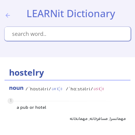
LEARNit Dictionary
hostelry
noun
/ˈhɒstəlri/
/ˈhɑːstəlri/
UK
US
1
a pub or hotel
مهمانسرا, مسافرخانه, مهمانخانه