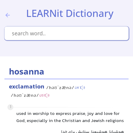
LEARNit Dictionary
hosanna
exclamation
/həʊˈzænə/
UK
/həʊˈzænə/
US
1
used in worship to express praise, joy and love for
God, especially in the Christian and Jewish religions
هوشیانا, هوشیعنا, ستایش برای خدا