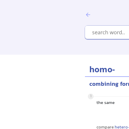
homo-
combining fo
1
the same
compare
hetero