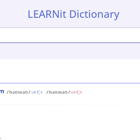
LEARNit Dictionary
rm
/həʊməʊ/
/həʊməʊ/
UK
US
-