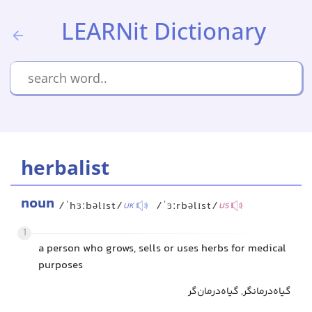
LEARNit Dictionary
herbalist
noun
/ˈhɜːbəlɪst/
/ˈɜːrbəlɪst/
UK
US
1
a person who grows, sells or uses herbs for medical
purposes
گیاه‌درمانگر, گیاه‌درمان‌گر