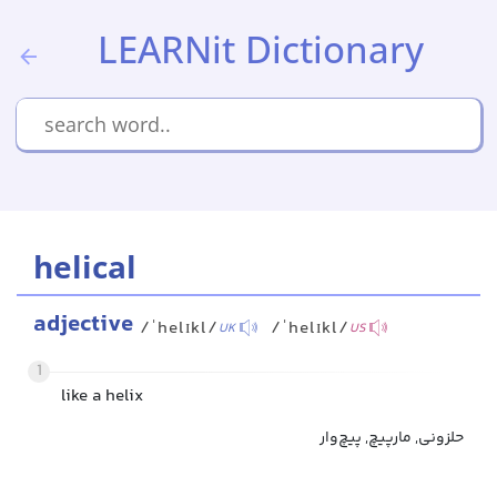
LEARNit Dictionary
helical
adjective
/ˈhelɪkl/
/ˈhelɪkl/
UK
US
1
like a helix
حلزونی, مارپیچ, پیچ‌وار