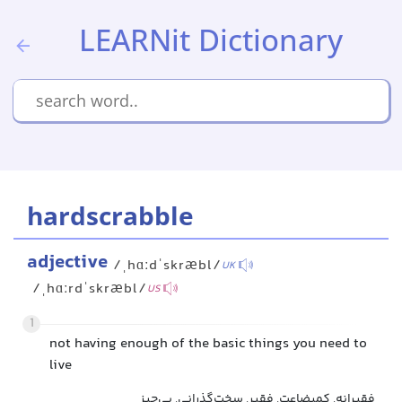
LEARNit Dictionary
hardscrabble
adjective
/ˌhɑːdˈskræbl/
UK
/ˌhɑːrdˈskræbl/
US
1
not having enough of the basic things you need to
live
فقیرانه, کمبضاعت, فقیر, سخت‌گذرانی, بی‌چیز