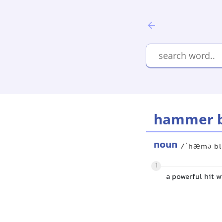
hammer 
noun
/ˈhæmə bl
1
a powerful hit 