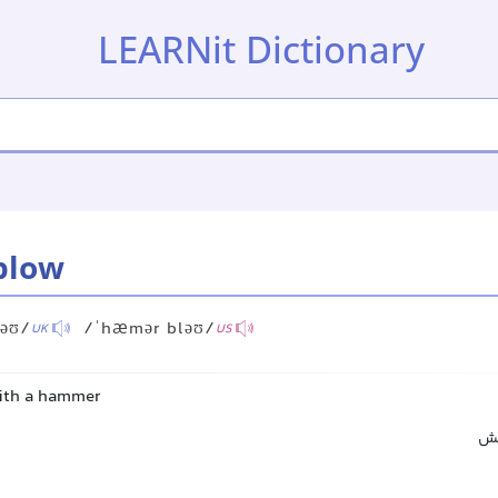
LEARNit Dictionary
blow
əʊ/
/ˈhæmər bləʊ/
UK
US
with a hammer
کش