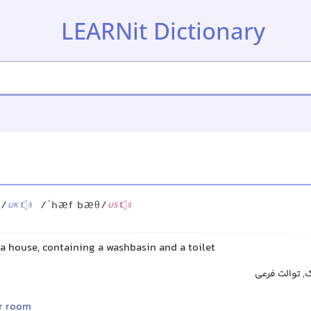
LEARNit Dictionary
θ/
/ˈhæf bæθ/
UK
US
a house, containing a washbasin and a toilet
 توالت فرعی
r room