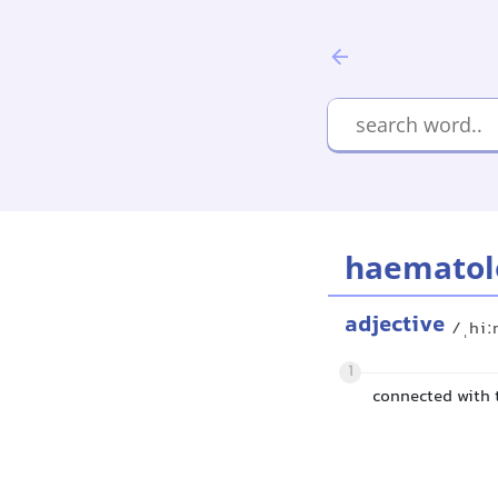
haematol
adjective
/ˌhiː
1
connected with 