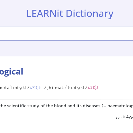
LEARNit Dictionary
ogical
mətəˈlɒdʒɪkl/
/ˌhiːmətəˈlɑːdʒɪkl/
UK
US
the scientific study of the blood and its diseases (= haematolog
ون‌شناسی