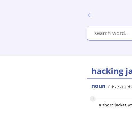
hacking j
noun
/ˈhækɪŋ d
1
a short jacket w