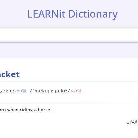
LEARNit Dictionary
acket
ʒækɪt/
/ˈhækɪŋ dʒækɪt/
UK
US
orn when riding a horse
رکاری