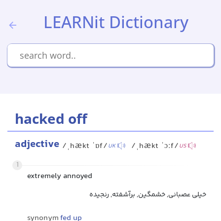
LEARNit Dictionary
hacked off
adjective
/ˌhækt ˈɒf/
/ˌhækt ˈɔːf/
UK
US
1
extremely annoyed
خیلی عصبانی, خشمگین, برآشفته, رنجیده
synonym
fed up