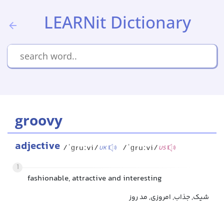
LEARNit Dictionary
groovy
adjective
/ˈɡruːvi/
/ˈɡruːvi/
UK
US
1
fashionable, attractive and interesting
شیک, جذاب, امروزی, مد روز