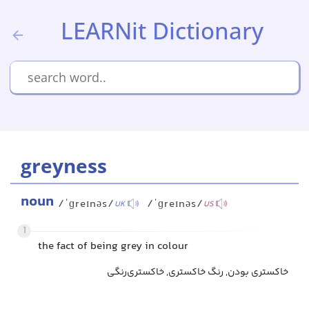
LEARNit Dictionary
greyness
noun
/ˈɡreɪnəs/
/ˈɡreɪnəs/
UK
US
1
the fact of being grey in colour
خاکستری بودن, رنگ خاکستری, خاکستری‌رنگی