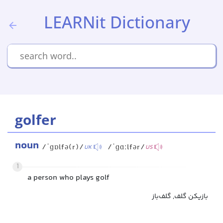
LEARNit Dictionary
golfer
noun
/ˈɡɒlfə(r)/
/ˈɡɑːlfər/
UK
US
1
a person who plays golf
بازیکن گلف, گلف‌باز