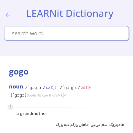
LEARNit Dictionary
gogo
noun
/ˈɡɔːɡɔː/
/ˈɡɔːɡɔː/
UK
US
[ˈɡɔɡɔ]
South African English
1
a grandmother
مادربزرگ, ننه, بی‌بی, مامان‌بزرگ, ننه‌بزرگ