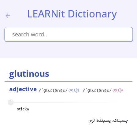
LEARNit Dictionary
glutinous
adjective
/ˈɡluːtənəs/
/ˈɡluːtənəs/
UK
US
1
sticky
چسبناک, چسبنده, لزج