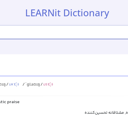
LEARNit Dictionary
ʊɪŋ/
/ˈɡləʊɪŋ/
UK
US
tic praise
ه, مشتاقانه تحسین‌کننده