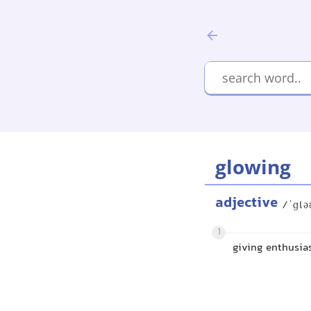
glowing
adjective
/ˈɡlə
1
giving enthusias