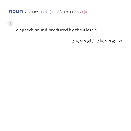
noun
/ˈɡlɒtl/
/ˈɡlɑːtl/
UK
US
1
a speech sound produced by the glottis
صدای حنجره‌ای, آوای حنجره‌ای