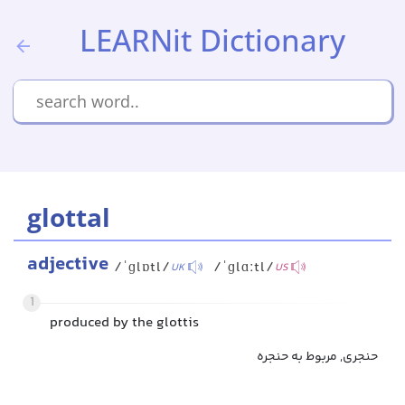
LEARNit Dictionary
glottal
adjective
/ˈɡlɒtl/
/ˈɡlɑːtl/
UK
US
1
produced by the glottis
حنجری, مربوط به حنجره