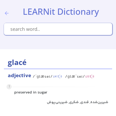
LEARNit Dictionary
glacé
adjective
/ˈɡlæseɪ/
/ɡlæˈseɪ/
UK
US
1
preserved in sugar
شیرین‌شده, قندی, شکری, شیرینی‌پوش