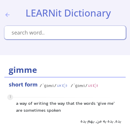
LEARNit Dictionary
gimme
short form
/ˈɡɪmi/
/ˈɡɪmi/
UK
US
1
a way of writing the way that the words ‘give me’
are sometimes spoken
بده, بده به من, بهم بده