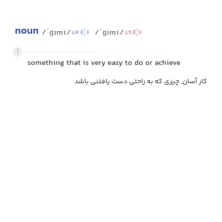
noun
/ˈɡɪmi/
/ˈɡɪmi/
UK
US
1
something that is very easy to do or achieve
کار آسان, چیزی که به راحتی دست یافتنی باشد