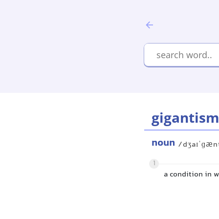
gigantis
noun
/dʒaɪˈɡæn
1
a condition in 