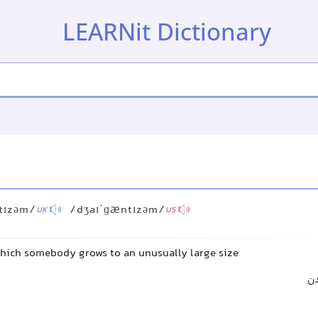
LEARNit Dictionary
m
tɪzəm/
/dʒaɪˈɡæntɪzəm/
UK
US
which somebody grows to an unusually large size
دن