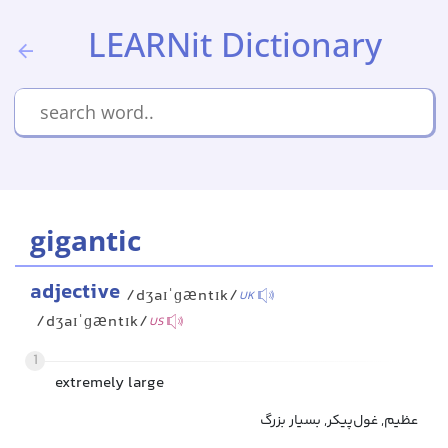
LEARNit Dictionary
gigantic
adjective
/dʒaɪˈɡæntɪk/
UK
/dʒaɪˈɡæntɪk/
US
1
extremely large
عظیم, غول‌پیکر, بسیار بزرگ