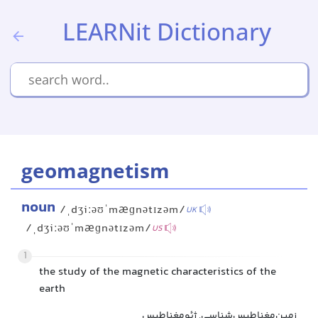
LEARNit Dictionary
geomagnetism
noun
/ˌdʒiːəʊˈmæɡnətɪzəm/
UK
/ˌdʒiːəʊˈmæɡnətɪzəm/
US
1
the study of the magnetic characteristics of the
earth
زمین‌مغناطیس‌شناسی, ژئومغناطیس