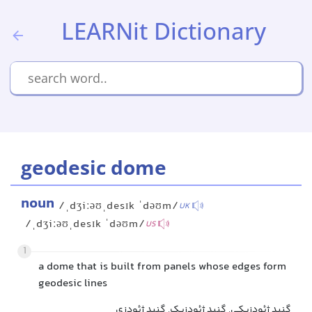
LEARNit Dictionary
geodesic dome
noun
/ˌdʒiːəʊˌdesɪk ˈdəʊm/
UK
/ˌdʒiːəʊˌdesɪk ˈdəʊm/
US
1
a dome that is built from panels whose edges form
geodesic lines
گنبد ژئودزیکی, گنبد ژئودزیک, گنبد ژئودزی