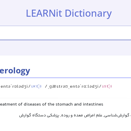
LEARNit Dictionary
erology
entəˈrɒlədʒi/
/ˌɡæstrəʊˌentəˈrɑːlədʒi/
UK
US
reatment of diseases of the stomach and intestines
گوارش‌شناسی, علم امراض معده و روده, پزشکی دستگاه گوارش