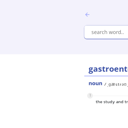
gastroent
noun
/ˌɡæstrəʊˌ
1
the study and t