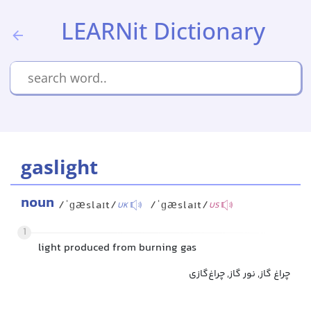
LEARNit Dictionary
gaslight
noun
/ˈɡæslaɪt/
/ˈɡæslaɪt/
UK
US
1
light produced from burning gas
چراغ گاز, نور گاز, چراغ‌گازی