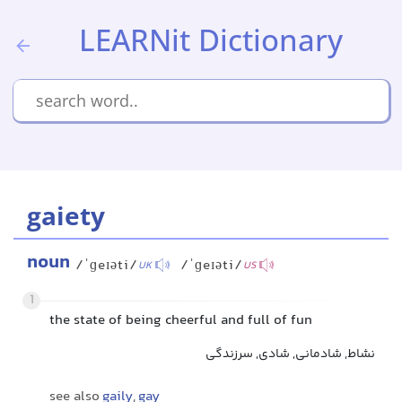
LEARNit Dictionary
gaiety
noun
/ˈɡeɪəti/
/ˈɡeɪəti/
UK
US
1
the state of being cheerful and full of fun
نشاط, شادمانی, شادی, سرزندگی
see also
gaily
,
gay