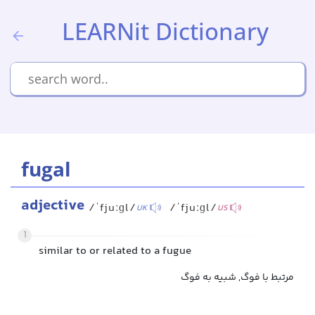
LEARNit Dictionary
fugal
adjective
/ˈfjuːɡl/
/ˈfjuːɡl/
UK
US
1
similar to or related to a fugue
مرتبط با فوگ, شبیه به فوگ