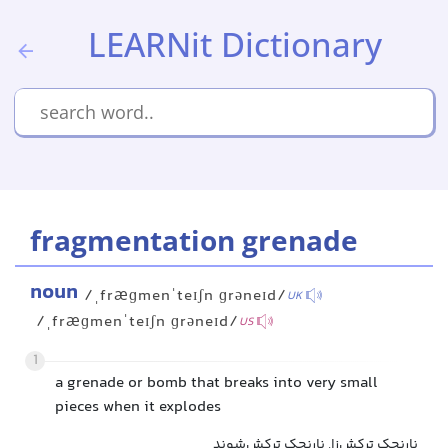
LEARNit Dictionary
fragmentation grenade
noun
/ˌfræɡmenˈteɪʃn ɡrəneɪd/
UK
/ˌfræɡmenˈteɪʃn ɡrəneɪd/
US
1
a grenade or bomb that breaks into very small
pieces when it explodes
نارنجک ترکش‌زا, نارنجک ترکش‌شوند