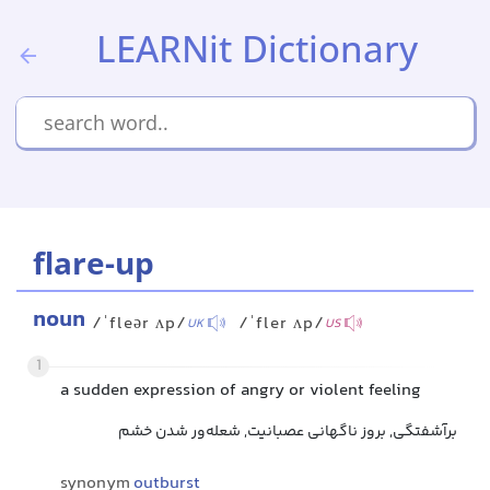
LEARNit Dictionary
flare-up
noun
/ˈfleər ʌp/
/ˈfler ʌp/
UK
US
1
a sudden expression of angry or violent feeling
برآشفتگی, بروز ناگهانی عصبانیت, شعله‌ور شدن خشم
synonym
outburst