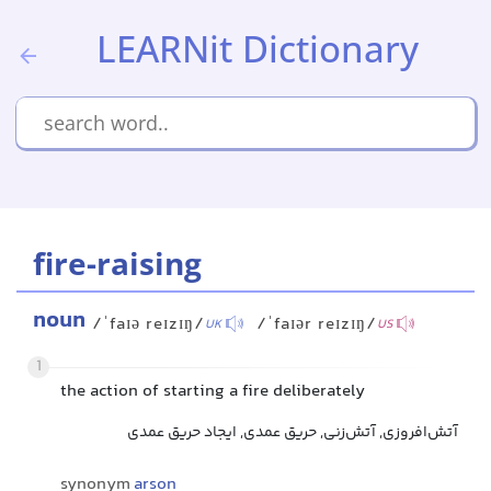
LEARNit Dictionary
fire-raising
noun
/ˈfaɪə reɪzɪŋ/
/ˈfaɪər reɪzɪŋ/
UK
US
1
the action of starting a fire deliberately
آتش‌افروزی, آتش‌زنی, حریق عمدی, ایجاد حریق عمدی
synonym
arson