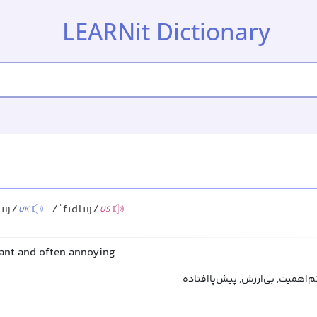
LEARNit Dictionary
lɪŋ/
/ˈfɪdlɪŋ/
UK
US
ant and often annoying
کم‌اهمیت, بی‌ارزش, پیش‌پاافتاده