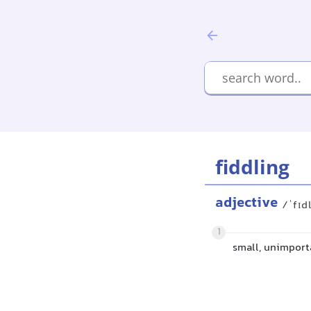
fiddling
adjective
/ˈfɪd
1
small, unimport