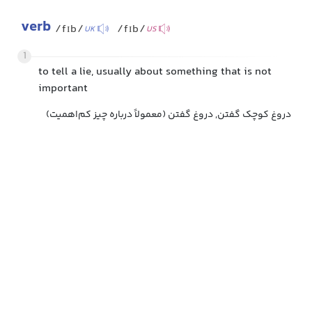
verb
/fɪb/
/fɪb/
UK
US
1
to tell a lie, usually about something that is not
important
دروغ کوچک گفتن, دروغ گفتن (معمولاً درباره چیز کم‌اهمیت)