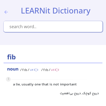
LEARNit Dictionary
fib
noun
/fɪb/
/fɪb/
UK
US
1
a lie, usually one that is not important
دروغ کوچک, دروغ بی‌اهمیت