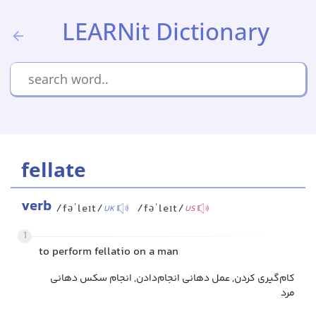
LEARNit Dictionary
fellate
verb
/fəˈleɪt/
/fəˈleɪt/
UK
US
1
to perform fellatio on a man
کام‌گیری کردن, عمل دهانی انجام‌دادن, انجام سکس دهانی
مرد