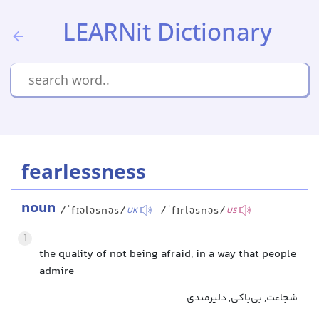
LEARNit Dictionary
fearlessness
noun
/ˈfɪələsnəs/
/ˈfɪrləsnəs/
UK
US
1
the quality of not being afraid, in a way that people
admire
شجاعت, بی‌باکی, دلیرمندی