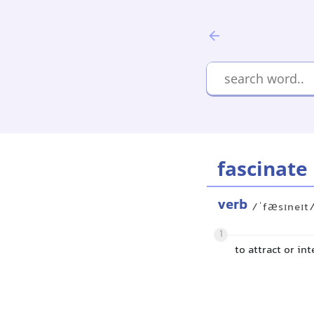
fascinate
verb
/ˈfæsɪneɪt
1
to attract or i