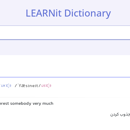
LEARNit Dictionary
/
/ˈfæsɪneɪt/
UK
US
nterest somebody very much
جذوب کردن