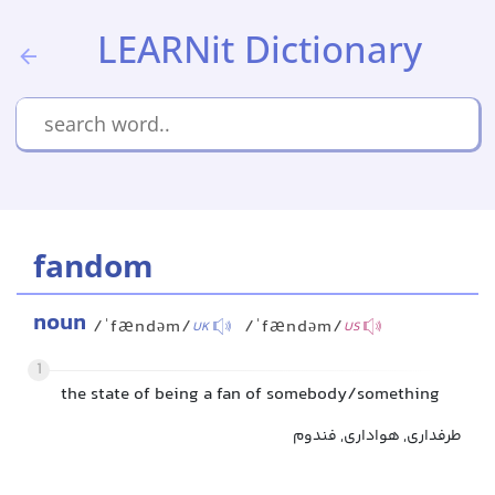
LEARNit Dictionary
fandom
noun
/ˈfændəm/
/ˈfændəm/
UK
US
1
the state of being a fan of somebody/something
طرفداری, هواداری, فندوم