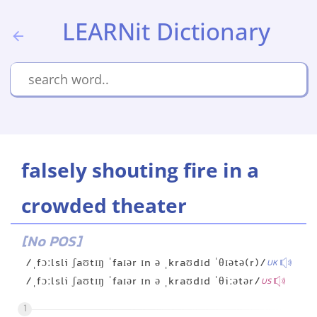
LEARNit Dictionary
falsely shouting fire in a
crowded theater
[No POS]
/ˌfɔːlsli ʃaʊtɪŋ ˈfaɪər ɪn ə ˌkraʊdɪd ˈθɪətə(r)/
UK
/ˌfɔːlsli ʃaʊtɪŋ ˈfaɪər ɪn ə ˌkraʊdɪd ˈθiːətər/
US
1