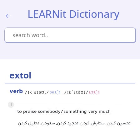
LEARNit Dictionary
extol
verb
/ɪkˈstəʊl/
/ɪkˈstəʊl/
UK
US
1
to praise somebody/something very much
تحسین کردن, ستایش کردن, تمجید کردن, ستودن, تجلیل کردن